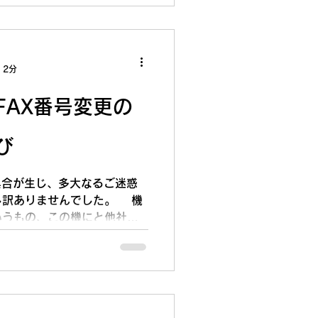
 2分
FAX番号変更の
び
具合が生じ、多大なるご迷惑
し訳ありませんでした。 機
いうもの、この機にと他社へ
した。しかしながら同じ番号
くなってしまいました。あま
ておりましたのはまさにこの
引き継ぐ手続きをしていたに
での番号のやり取りに問題が