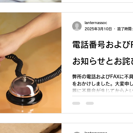
lanternassoc
2025年3月10日
読了時間:
電話番号および
お知らせとお詫
弊所の電話およびFAXに不
をおかけしました。大変申
器に不具合が生じてからと
の契約移行を行っておりま
を引き継ぐ見通しが立たな
りにも長いことお待たせし
点でして、当初より番号を
も関わらず、電話会社同士