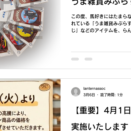
うま雑貨みぷら
この度、馬好きにはたまら
れている「うま雑貨みぷら
じ」などのアイテムを、ら
だくことになりました。 
けるお馬さんモチーフの雑
かみのあるものばかりです
になってしまうような心躍
入が可能になりました。店
ラインでの購入（送料一律2
がみぷらすさんから届いた
ちも目を輝かせながら「可
lanternassoc
大盛り上がりでした。皆で
3月6日
読了時間: 1分
うやって綺麗に並べようか
っと伝わるかな？」と、工
【重要】4月1
イ等の準備を進めています
のコーナーができたことで
実施いたします
い華が咲いたような、とて