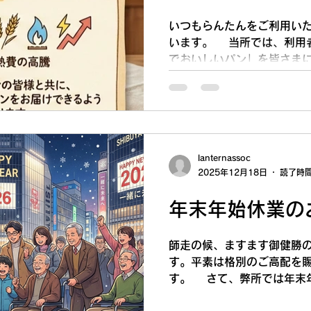
ます。利用者さんたちにと
いつもらんたんをご利用い
に素晴らしい商品をお届け
います。 当所では、利用
がい
でおいしいパン」を皆さま
いりました。しかしながら
の高騰が続いており、現行
さんたちの工賃を維持する
りました。（商品の売り上
用者さんの工賃となります
ざいますが、2026年4月
lanternassoc
2025年12月18日
読了時間
売価格を10％〜15％程
今回の改定により、今後も
年末年始休業の
を持ってパン作りに励み、
スの充実に努めてまいる所
賢察いただき、今後とも変
師走の候、ますます御健勝
お願い申し上げます。 改
す。平素は格別のご高配を
プレーン 130円 → 15
す。 さて、弊所では年末
然酵母マーマレード 150円
休業とさせていただきます
さつまいも・たまねぎペッパー