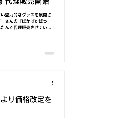
す代理販売開始
ない魅力的なグッズを展開さ
す」さんの「ぱかぱかばっ
んたんで代理販売させていた
うま雑貨みぷらすさんの手が
貨は、どれも可愛らしくて温
。見ているだけで自然と笑顔
るアイテムが、らんたんで購
頭での購入はもちろん、オン
00円）も可能です。 商品
とき、事業所の利用者さんた
愛い！」「素敵ですね！」と
ワイワイと楽しく「商品をど
」「どうすればこの魅力がも
夫を凝らしながらディスプレ
日より価格改定を
。 事業所の中に素敵な雑貨
、日々の活動にもパッと明る
も楽しい雰囲気に包まれてい