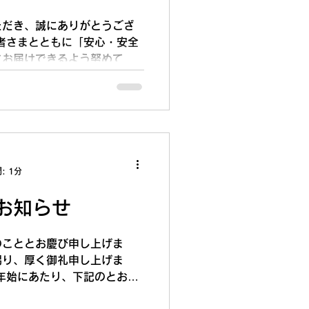
っても、ご来店されるお客様
ただき、誠にありがとうござ
する機会ができ、新たなやり
者さまとともに「安心・安全
にお届けできるよう努めてま
、昨今の原材料費や光熱費等
の価格を維持しながら利用者
ことが非常に困難な状況とな
げから原価を引いたものが利
） 誠に心苦しい決断ではご
1日（水）より、パン商品の販
: 1分
度改定させていただきます。
利用者一人ひとりがやりがい
お知らせ
より一層の品質向上とサービ
存です。 何卒、諸事情をご
わらぬご愛顧を賜りますよう
のこととお慶び申し上げま
定予定の商品一覧 ミニ食パン
賜り、厚く御礼申し上げま
0円 ニンジン・カボチャ・天
年始にあたり、下記のとおり
 → 170円 フォカッチャ
。 期間中、皆様には大変ご
 100円 → 120円 た