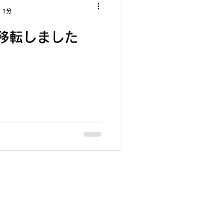
。このままではいつになれば
 1分
ないとの状態になってしま
を致しました。 つきまして
移転しました
よびFAX番号が変更となり
上げます。突然の変更でご迷
ざいません。 新しい電話番
とおりです。 新しい電話番
いFAX番号： 0422-38-
せやご連絡の際は、新しい番
、お願い申し上げます。 何
い