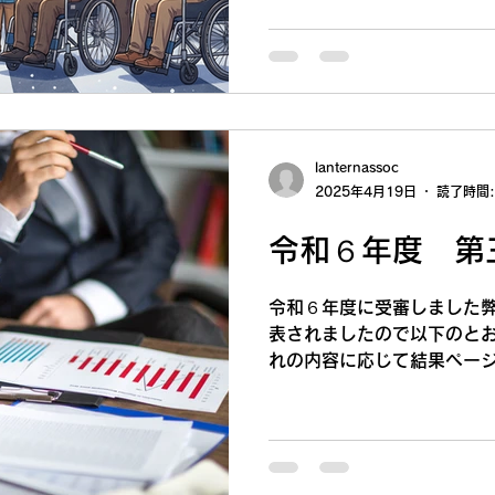
不便をおかけ致しますが、
まねぎチーズ 120
お願い申し上げます。 今
申し上げますとともに、来
ど、よろしくお願い申し上げ
2025年12月26日（金）～
者休日：2025年12月28日
（月） ※1月6日（火）よ
lanternassoc
ます。 以上
2025年4月19日
読了時間:
令和６年度 第
令和６年度に受審しました
表されましたので以下のと
れの内容に応じて結果ペー
で、クリックしてご覧くださ
ーション福祉サービス第三者
要版 評価結果全体版