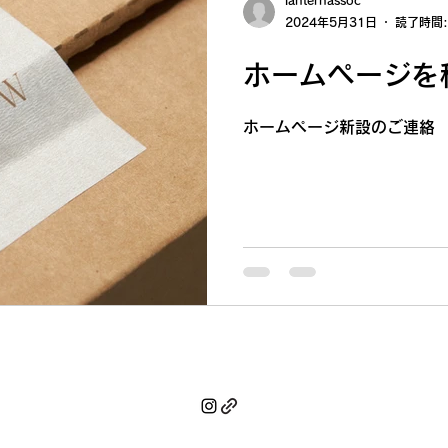
起こってしまっていました
lanternassoc
2024年5月31日
読了時間:
番号を引き継げるかわから
い、番号の変更をする判断
ホームページを
は、弊所の連絡先電話番号お
ましたことをお知らせ申し
惑をおかけし、誠に申し訳ご
ホームページ新設のご連絡
号およびFAX番号は以下の
号： 0422-38-8855 新し
8873 今後、お問い合わ
号をご利用くださいますよう
かご不明点やご質問がござ