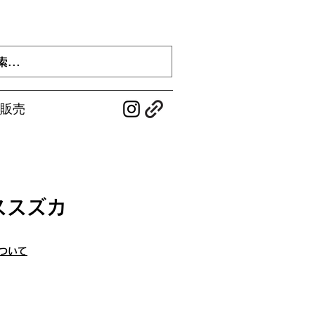
販売
ススズカ
ついて