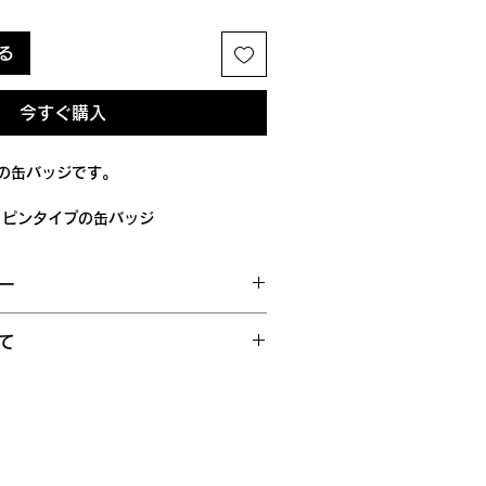
る
今すぐ購入
の缶バッジです。
トピンタイプの缶バッジ
会社みぷらすの「ぱかぱかばっじ」の
ー
所の利用者がお手伝いし、工賃を頂い
のもと、販売代理店として各商品を正
合を除き、基本的には返品・交換には
ます。
て
らかじめご了承ください。
品画像には「@umamyplus」のウォ
していません。全国一律200円での発
を期しておりますが、万が一お届けし
ておりますが、商品本体には一切入っ
文完了後、弊所営業日（火曜～土曜）
していた場合、またはご注文と異なる
配送致します。本州以外または離島な
１週間以内にご連絡ください。
以上のお時間をいただくことがありま
換をお受けできませんのでご注意くだ