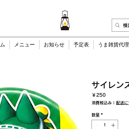
ム
メニュー
お知らせ
予定表
うま雑貨代理
サイレン
価
￥250
格
消費税込み
|
配送に
数量
*