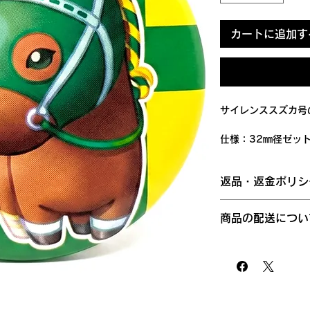
カートに追加す
サイレンススズカ号
仕様：32㎜径ゼッ
らんたんでは、株式
返品・返金ポリシ
梱包材準備作業を弊
ています。その信頼
商品に欠陥がある場
式に取り扱っており
商品の配送につい
応じられません。あ
権利保護を重視し、商
国外への発送は対応
商品の品質には万全
ーターマークを施し
送となります。ご注
た商品が破損・汚損
ておりません。
から１～２日ほどで
場合は、商品到着後
どの地域へは、３日
以下の場合は返品交
す。
さい。