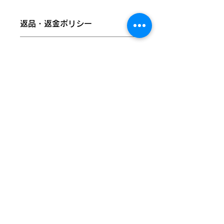
バッジ
返品・返金ポリシー
らんたんでは、株式会社みぷらすの
「ぱかぱかばっじ」の梱包材準備作業
商品に欠陥がある場合を除き、基本的
を弊所の利用者がお手伝いし、工賃を
商品の配送について
には返品・交換には応じられません。
頂いています。その信頼のもと、販売
あらかじめご了承ください。
代理店として各商品を正式に取り扱っ
国外への発送は対応していません。全
ております。
国一律200円での発送となります。ご
商品の品質には万全を期しております
注文完了後、弊所営業日（火曜～土
が、万が一お届けした商品が破損・汚
権利保護を重視し、商品画像には
曜）から１～２日ほどで配送致しま
損していた場合、またはご注文と異な
「@umamyplus」のウォーターマー
す。本州以外または離島などの地域へ
る場合は、商品到着後１週間以内にご
クを施しておりますが、商品本体には
は、３日以上のお時間をいただくこと
ストアへ戻る
連絡ください。
一切入っておりません。
があります。
以下の場合は返品交換をお受けできま
せんのでご注意ください。
・到着から８日以上経過した商品
・一度でもご使用になった商品
東京都武蔵野市西久保二丁目30番２号堤マンション
103・105・106号室
​☎0422-38-8855 📠0422-38-8873
©2025 らんたん