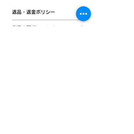
バッジ
返品・返金ポリシー
らんたんでは、株式会社みぷらすの
「ぱかぱかばっじ」の梱包材準備作業
商品に欠陥がある場合を除き、基本的
を弊所の利用者がお手伝いし、工賃を
商品の配送について
には返品・交換には応じられません。
頂いています。その信頼のもと、販売
あらかじめご了承ください。
代理店として各商品を正式に取り扱っ
国外への発送は対応していません。全
ております。
国一律200円での発送となります。ご
商品の品質には万全を期しております
注文完了後、弊所営業日（火曜～土
が、万が一お届けした商品が破損・汚
権利保護を重視し、商品画像には
曜）から１～２日ほどで配送致しま
損していた場合、またはご注文と異な
「@umamyplus」のウォーターマー
す。本州以外または離島などの地域へ
る場合は、商品到着後１週間以内にご
クを施しておりますが、商品本体には
は、３日以上のお時間をいただくこと
ストアへ戻る
連絡ください。
一切入っておりません。
があります。
以下の場合は返品交換をお受けできま
せんのでご注意ください。
・到着から８日以上経過した商品
・一度でもご使用になった商品
東京都武蔵野市西久保二丁目30番２号堤マンション
103・105・106号室
​☎0422-38-8855 📠0422-38-8873
©2025 らんたん