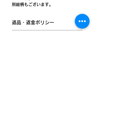
別絵柄もございます。
仕様：32㎜径ゼットピンタイプの缶
バッジ
返品・返金ポリシー
らんたんでは、株式会社みぷらすの
商品に欠陥がある場合を除き、基本的
「ぱかぱかばっじ」の梱包材準備作業
商品の配送について
には返品・交換には応じられません。
を弊所の利用者がお手伝いし、工賃を
あらかじめご了承ください。
頂いています。その信頼のもと、販売
国外への発送は対応していません。全
代理店として各商品を正式に取り扱っ
国一律200円での発送となります。ご
商品の品質には万全を期しております
ております。
注文完了後、弊所営業日（火曜～土
が、万が一お届けした商品が破損・汚
曜）から１～２日ほどで配送致しま
損していた場合、またはご注文と異な
権利保護を重視し、商品画像には
す。本州以外または離島などの地域へ
る場合は、商品到着後１週間以内にご
「@umamyplus」のウォーターマー
は、３日以上のお時間をいただくこと
ストアへ戻る
連絡ください。
クを施しておりますが、商品本体には
があります。
以下の場合は返品交換をお受けできま
一切入っておりません。
せんのでご注意ください。
・到着から８日以上経過した商品
・一度でもご使用になった商品
東京都武蔵野市西久保二丁目30番２号堤マンション
103・105・106号室