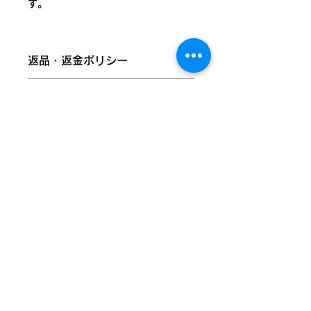
す。
仕様：32㎜径ゼットピンタイプの缶
バッジ
返品・返金ポリシー
らんたんでは、株式会社みぷらすの
商品に欠陥がある場合を除き、基本的
「ぱかぱかばっじ」の梱包材準備作業
商品の配送について
には返品・交換には応じられません。
を弊所の利用者がお手伝いし、工賃を
あらかじめご了承ください。
頂いています。その信頼のもと、販売
国外への発送は対応していません。全
代理店として各商品を正式に取り扱っ
国一律200円での発送となります。ご
商品の品質には万全を期しております
ております。
注文完了後、弊所営業日（火曜～土
が、万が一お届けした商品が破損・汚
曜）から１～２日ほどで配送致しま
損していた場合、またはご注文と異な
権利保護を重視し、商品画像には
す。本州以外または離島などの地域へ
る場合は、商品到着後１週間以内にご
「@umamyplus」のウォーターマー
は、３日以上のお時間をいただくこと
ストアへ戻る
連絡ください。
クを施しておりますが、商品本体には
があります。
以下の場合は返品交換をお受けできま
一切入っておりません。
せんのでご注意ください。
・到着から８日以上経過した商品
・一度でもご使用になった商品
東京都武蔵野市西久保二丁目30番２号堤マンション
103・105・106号室