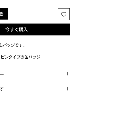
る
今すぐ購入
缶バッジです。
トピンタイプの缶バッジ
会社みぷらすの「ぱかぱかばっじ」の
ー
所の利用者がお手伝いし、工賃を頂い
のもと、販売代理店として各商品を正
合を除き、基本的には返品・交換には
ます。
て
らかじめご了承ください。
品画像には「@umamyplus」のウォ
していません。全国一律200円での発
を期しておりますが、万が一お届けし
ておりますが、商品本体には一切入っ
文完了後、弊所営業日（火曜～土曜）
していた場合、またはご注文と異なる
配送致します。本州以外または離島な
１週間以内にご連絡ください。
以上のお時間をいただくことがありま
換をお受けできませんのでご注意くだ