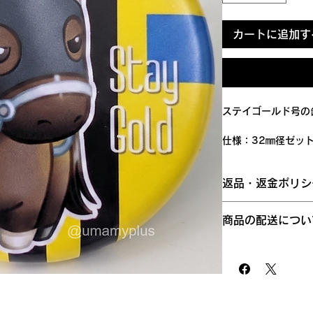
カートに追加す
ステイゴールド号の
仕様：32㎜径ゼッ
らんたんでは、株式
返品・返金ポリシ
梱包材準備作業を弊
ています。その信頼
商品に欠陥がある場
式に取り扱っており
商品の配送につい
応じられません。あ
権利保護を重視し、商
国外への発送は対応
商品の品質には万全
ーターマークを施し
送となります。ご注
た商品が破損・汚損
ておりません。
から１～２日ほどで
場合は、商品到着後
どの地域へは、３日
以下の場合は返品交
す。
さい。