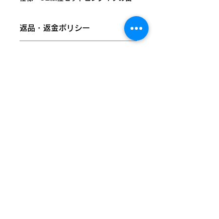
バッジ
返品・返金ポリシー
らんたんでは、株式会社みぷらすの
「ぱかぱかばっじ」の梱包材準備作業
商品に欠陥がある場合を除き、基本的
を弊所の利用者がお手伝いし、工賃を
商品の配送について
には返品・交換には応じられません。
頂いています。その信頼のもと、販売
あらかじめご了承ください。
代理店として各商品を正式に取り扱っ
国外への発送は対応していません。全
ております。
国一律200円での発送となります。ご
商品の品質には万全を期しております
注文完了後、弊所営業日（火曜～土
が、万が一お届けした商品が破損・汚
権利保護を重視し、商品画像には
曜）から１～２日ほどで配送致しま
損していた場合、またはご注文と異な
「@umamyplus」のウォーターマー
す。本州以外または離島などの地域へ
る場合は、商品到着後１週間以内にご
クを施しておりますが、商品本体には
は、３日以上のお時間をいただくこと
ストアへ戻る
連絡ください。
一切入っておりません。
があります。
以下の場合は返品交換をお受けできま
せんのでご注意ください。
・到着から８日以上経過した商品
・一度でもご使用になった商品
東京都武蔵野市西久保二丁目30番２号堤マンション
103・105・106号室
​☎0422-38-8855 📠0422-38-8873