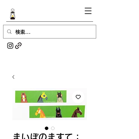
まいぽのますて：