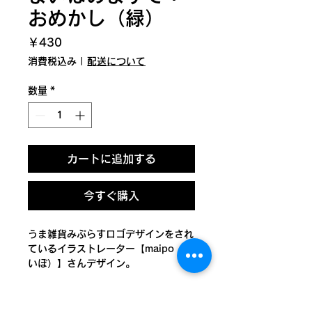
おめかし（緑）
価
￥430
格
消費税込み
|
配送について
数量
*
カートに追加する
今すぐ購入
うま雑貨みぷらすロゴデザインをされ
ているイラストレーター【maipo（ま
いぽ）】さんデザイン。
競走馬のみなさんが、レース時にする
馬装の姿を並べたイラストです。
素敵におめかしして、いざレースへ♪