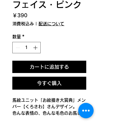
フェイス・ピンク
価
￥390
格
消費税込み
|
配送について
数量
*
カートに追加する
今すぐ購入
馬絵ユニット「お絵描き大賞典」メン
バー【くろさわ】さんデザイン。
色んな表情の、色んな毛色のお馬さん
が並んでいる縦バージョンのマスキン
グテープです。
（色違いに青があります。）