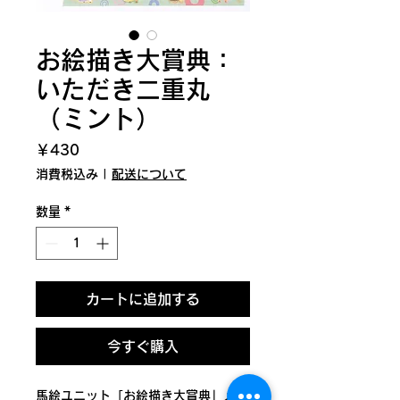
お絵描き大賞典：
いただき二重丸
（ミント）
価
￥430
格
消費税込み
|
配送について
数量
*
カートに追加する
今すぐ購入
馬絵ユニット「お絵描き大賞典」メン