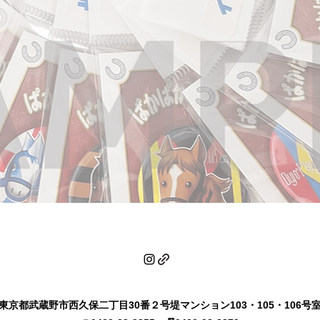
東京都武蔵野市西久保二丁目30番２号堤マンション103・105・106号