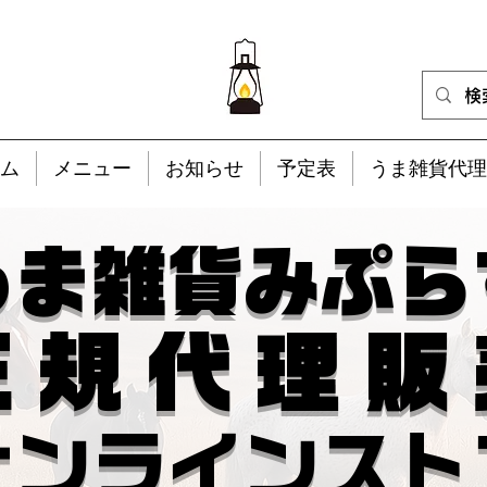
ム
メニュー
お知らせ
予定表
うま雑貨代理
​うま雑貨みぷら
 規 代 理 販
オンラインスト