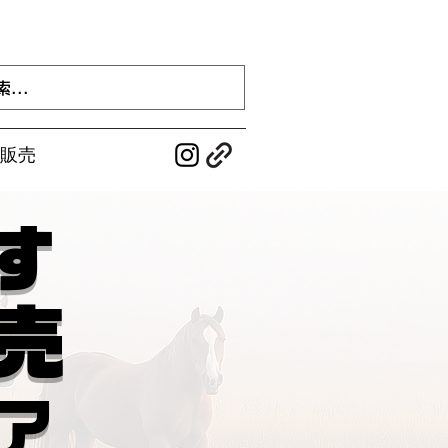
販売
す
 売
ア