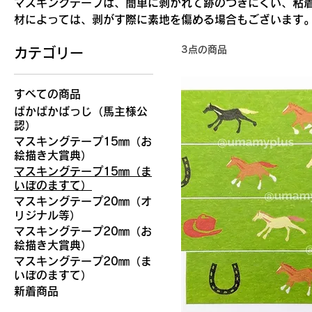
マスキングテープは、簡単に剥がれて跡のつきにくい、粘着
材によっては、剥がす際に素地を傷める場合もございます。
20mmがございます。 ・幅：15ｍｍ 長さ：７
3点の商品
カテゴリー
ｍｍ 長さ：７ｍ 重さ：約14ｇ ※商品画像には権利保
が施されています。
すべての商品
ぱかぱかばっじ（馬主様公
認）
マスキングテープ15㎜（お
絵描き大賞典）
マスキングテープ15㎜（ま
いぽのますて）
マスキングテープ20㎜（オ
リジナル等）
マスキングテープ20㎜（お
絵描き大賞典）
マスキングテープ20㎜（ま
いぽのますて）
新着商品