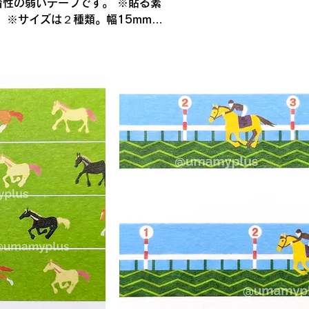
性の弱いテープです。 ※貼る素
 ※サイズは２種類。幅15mmと
ｍ 重さ：約11ｇ ・幅：20
護のためウォーターマーク等の加工