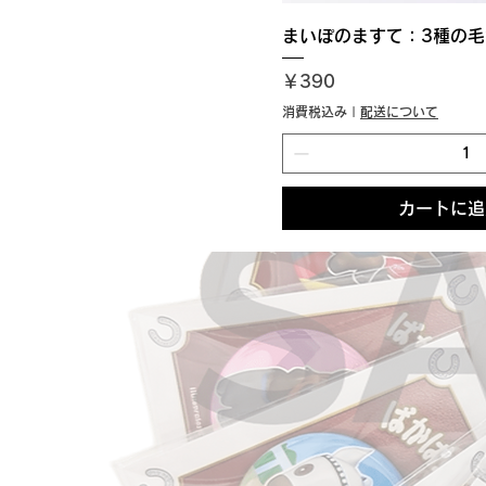
まいぽのますて：3種の毛
価格
￥390
消費税込み
|
配送について
カートに追