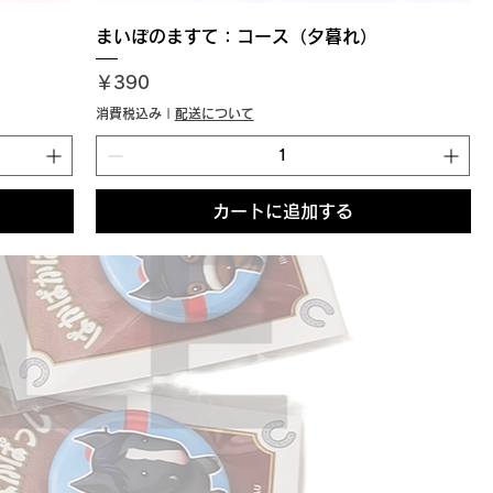
まいぽのますて：コース（夕暮れ）
価格
￥390
消費税込み
|
配送について
カートに追加する