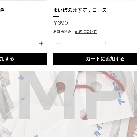
色
まいぽのますて：コース
価格
￥390
消費税込み
|
配送について
加する
カートに追加する